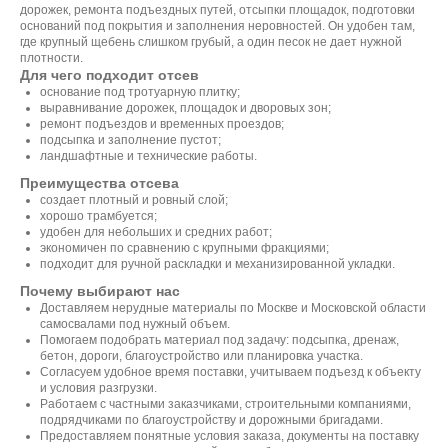
дорожек, ремонта подъездных путей, отсыпки площадок, подготовки
оснований под покрытия и заполнения неровностей. Он удобен там,
где крупный щебень слишком грубый, а один песок не дает нужной
плотности.
Для чего подходит отсев
основание под тротуарную плитку;
выравнивание дорожек, площадок и дворовых зон;
ремонт подъездов и временных проездов;
подсыпка и заполнение пустот;
ландшафтные и технические работы.
Преимущества отсева
НУЖНЫ МАТЕРИАЛЫ ИЛИ
создает плотный и ровный слой;
СПЕЦТЕХНИКА?
хорошо трамбуется;
удобен для небольших и средних работ;
экономичен по сравнению с крупными фракциями;
подходит для ручной раскладки и механизированной укладки.
Почему выбирают нас
Оставьте заявку и получите
Доставляем нерудные материалы по Москве и Московской области
расчёт стоимости
самосвалами под нужный объем.
в ближайшее время
Помогаем подобрать материал под задачу: подсыпка, дренаж,
бетон, дороги, благоустройство или планировка участка.
Согласуем удобное время поставки, учитываем подъезд к объекту
и условия разгрузки.
Работаем с частными заказчиками, строительными компаниями,
подрядчиками по благоустройству и дорожными бригадами.
Предоставляем понятные условия заказа, документы на поставку