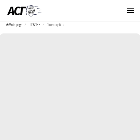
Main page
ЩЕБЕНЬ
Отсев щебня