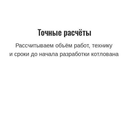
Разрабатываем котлованы
под частные и коммерческие объекты
МЫ РАБОТАЕМ С ФИЗ. И ЮР.
ЛИЦАМИ И ПРЕДЛАГАЕМ
ОТЛИЧНЫЕ УСЛОВИЯ
Прямые поставки
Мы сотрадничаем напрямую
с карьерами и осуществляем
прямые поставки