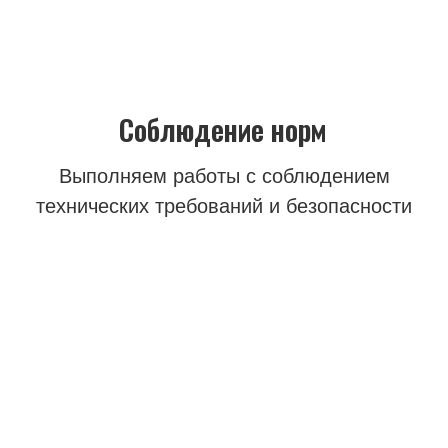
Доставка в день заказа
Наши менеджеры принимают заказы
24/7 и после мы доставляем
материалы в течене дня
Продукция по ГОСТу
Вся наша продукция имеет
Сертификаты и Документы
соответствующие ГОСТу