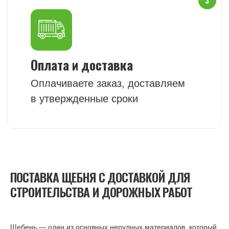
конфиденциальности
ПОЛУЧИТЬ РАСЧЕТ
Контакты
ПОСТАВКА ЩЕБНЯ С ДОСТАВКОЙ ДЛЯ
+7 (903) 969 49 15
СТРОИТЕЛЬСТВА И ДОРОЖНЫХ РАБОТ
pochvogrunt.asg@mail.ru
Посмотреть на карте
Щебень — один из основных нерудных материалов, который