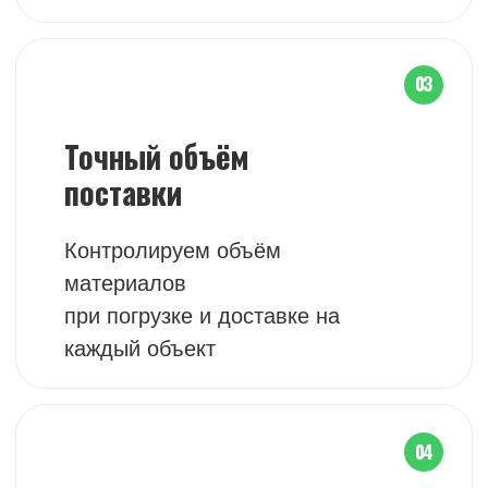
05
Помощь
в подборе
Подскажем подходящий
материал
под задачи, объём работ
и особенности объекта
06
Надёжная
логистика
Собственный автопарк и контроль
на каждом этапе поставки
и выполнения работ