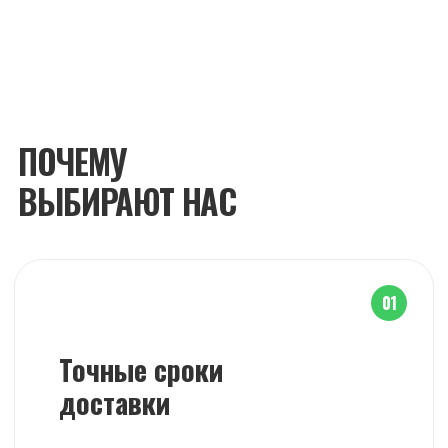
Точные сроки
доставки
Организуем поставки материалов
без задержек и срывов сроков
по Москве и области
02
Выгодные
цены
Работаем напрямую с поставщиками
и карьерами без лишних посредников
и дополнительных наценок
03