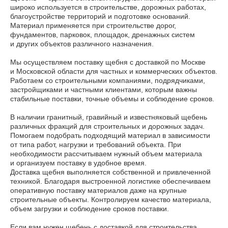
широко используется в строительстве, дорожных работах,
благоустройстве территорий и подготовке оснований.
Материал применяется при строительстве дорог,
фундаментов, парковок, площадок, дренажных систем
Обратный звонок
и других объектов различного назначения.
Мы осуществляем поставку щебня с доставкой по Москве
Меню
и Московской области для частных и коммерческих объектов.
Работаем со строительными компаниями, подрядчиками,
Виды материалов
застройщиками и частными клиентами, которым важны
Услуги
стабильные поставки, точные объемы и соблюдение сроков.
Цены
В наличии гранитный, гравийный и известняковый щебень
О компании
различных фракций для строительных и дорожных задач.
Преимущества
Помогаем подобрать подходящий материал в зависимости
Частые вопросы
от типа работ, нагрузки и требований объекта. При
необходимости рассчитываем нужный объем материала
и организуем поставку в удобное время.
Доставка щебня выполняется собственной и привлеченной
© ВСЕ ПРАВА ЗАЩИЩЕНЫ 2026 г.
техникой. Благодаря выстроенной логистике обеспечиваем
Политика конфиденциальности
оперативную поставку материалов даже на крупные
строительные объекты. Контролируем качество материала,
объем загрузки и соблюдение сроков поставки.
Если вам нужен щебень с доставкой для строительства,