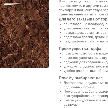
В чистом виде торф применяют
черноземом или другими комп
почвогрунт под конкретную за
существующей почвы и повыси
Для чего заказывают то
приготовление плодородного
улучшение тяжелых, плотн
посадка декоративных расте
подготовка теплиц, грядок 
ландшафтные работы на ча
Преимущества торфа
повышает рыхлость и возду
помогает удерживать влагу
подходит для создания инд
улучшает структуру земли 
удобен для больших объемо
Почему выбирают нас
Доставляем нерудные мате
под нужный объем.
Помогаем подобрать матери
благоустройство или планир
Согласуем удобное время п
разгрузки.