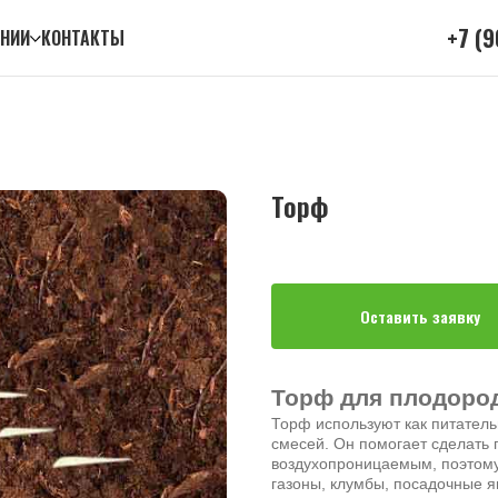
+7 (9
АНИИ
КОНТАКТЫ
Торф
Оставить заявку
Торф для плодоро
Торф используют как питател
смесей. Он помогает сделать 
воздухопроницаемым, поэтому 
газоны, клумбы, посадочные я