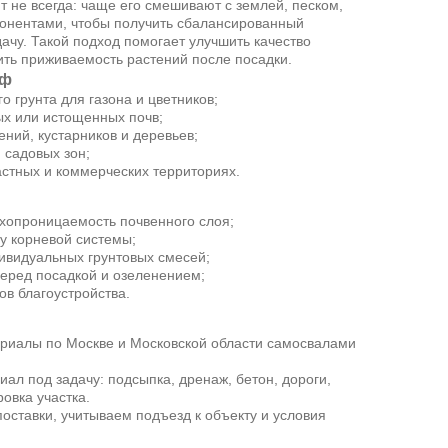
 не всегда: чаще его смешивают с землей, песком,
онентами, чтобы получить сбалансированный
дачу. Такой подход помогает улучшить качество
ть приживаемость растений после посадки.
рф
 грунта для газона и цветников;
ых или истощенных почв;
ний, кустарников и деревьев;
и садовых зон;
стных и коммерческих территориях.
хопроницаемость почвенного слоя;
 у корневой системы;
ивидуальных грунтовых смесей;
перед посадкой и озеленением;
в благоустройства.
риалы по Москве и Московской области самосвалами
ал под задачу: подсыпка, дренаж, бетон, дороги,
овка участка.
оставки, учитываем подъезд к объекту и условия