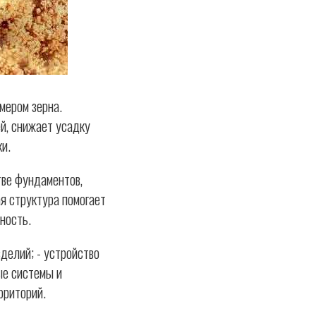
мером зерна.
й, снижает усадку
и.
тве фундаментов,
я структура помогает
ность.
делий; - устройство
ые системы и
рриторий.